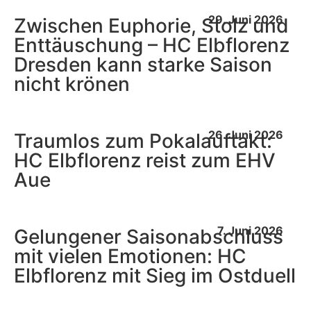
29. Juni 2026
Zwischen Euphorie, Stolz und
Enttäuschung – HC Elbflorenz
Dresden kann starke Saison
nicht krönen
26. Juni 2026
Traumlos zum Pokalauftakt:
HC Elbflorenz reist zum EHV
Aue
7. Juni 2026
Gelungener Saisonabschluss
mit vielen Emotionen: HC
Elbflorenz mit Sieg im Ostduell