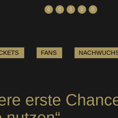
ICKETS
FANS
NACHWUCH
ere erste Chanc
 nutzen“