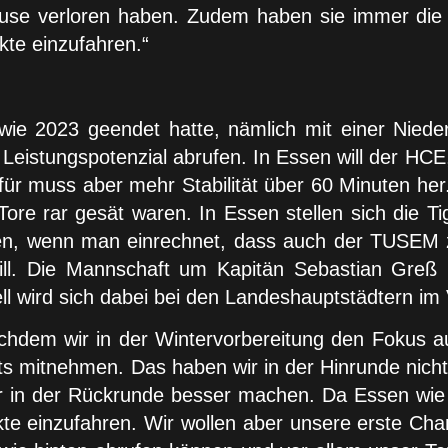
se verloren haben. Zudem haben sie immer die Hal
nkte einzufahren.“
ie 2023 geendet hatte, nämlich mit einer Niede
eistungspotenzial abrufen. In Essen will der HCE,
ür muss aber mehr Stabilität über 60 Minuten her.
Tore rar gesät waren. In Essen stellen sich die Ti
ten, wenn man einrechnet, dass auch der TUSEM z
will. Die Mannschaft um Kapitän Sebastian Greß
 wird sich dabei bei den Landeshauptstädtern im V
chdem wir in der Wintervorbereitung den Fokus au
ärts mitnehmen. Das haben wir in der Hinrunde nich
wir in der Rückrunde besser machen. Da Essen wie 
nkte einzufahren. Wir wollen aber unsere erste C