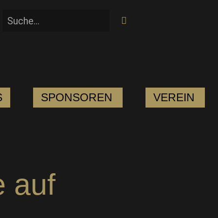
S
SPONSOREN
VEREIN
e auf