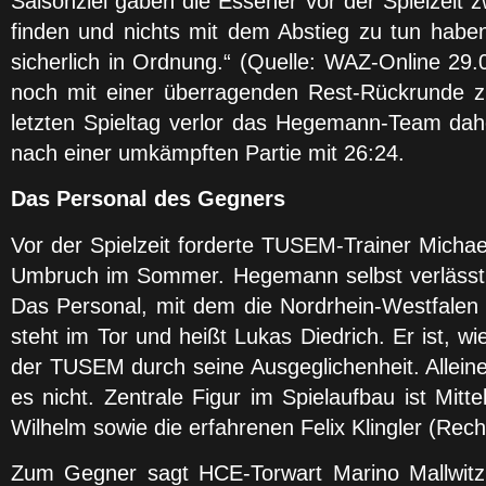
Saisonziel gaben die Essener vor der Spielzeit 
finden und nichts mit dem Abstieg zu tun habe
sicherlich in Ordnung.“ (Quelle: WAZ-Online 29
noch mit einer überragenden Rest-Rückrunde zu
letzten Spieltag verlor das Hegemann-Team da
nach einer umkämpften Partie mit 26:24.
Das Personal des Gegners
Vor der Spielzeit forderte TUSEM-Trainer Mic
Umbruch im Sommer. Hegemann selbst verlässt 
Das Personal, mit dem die Nordrhein-Westfalen in
steht im Tor und heißt Lukas Diedrich. Er ist, wi
der TUSEM durch seine Ausgeglichenheit. Alleine
es nicht. Zentrale Figur im Spielaufbau ist Mi
Wilhelm sowie die erfahrenen Felix Klingler (Re
Zum Gegner sagt HCE-Torwart Marino Mallwitz: