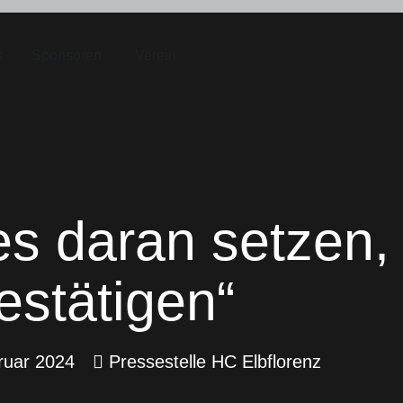
s
Sponsoren
Verein
es daran setzen,
estätigen“
ruar 2024
Pressestelle HC Elbflorenz