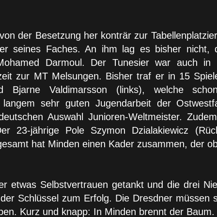
von der Besetzung her konträr zur Tabellenplatzie
er seines Faches. An ihm lag es bisher nicht, 
ohamed Darmoul. Der Tunesier war auch in der
lzeit zur MT Melsungen. Bisher traf er in 15 Sp
 Bjarne Valdimarsson (links), welche schon
 langem sehr guten Jugendarbeit der Ostwestf
deutschen Auswahl Junioren-Weltmeister. Zude
 Der 23-jährige Pole Szymon Dzialakiewicz (R
esamt hat Minden einen Kader zusammen, der obe
 etwas Selbstvertrauen getankt und die drei Nied
i der Schlüssel zum Erfolg. Die Dresdner müssen 
eiben. Kurz und knapp: In Minden brennt der Baum.