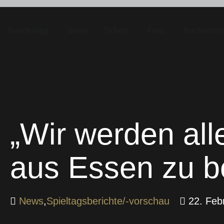
Bundesliga
News
Tickets
Fans
Nachwuch
„Wir werden all
aus Essen zu b
News
,
Spieltagsberichte/-vorschau
22. Feb