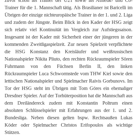
zuvor schon als Trainer der U21 sowie als Athletik- und Co-
Trainer für die 1. Mannschaft tätig. Als Brasilianer ist Baricelli im
Übrigen der einzige nichteuropäische Trainer in der 1. und 2. Liga
und zudem der Jüngste. Beim Blick in den Kader der HSG zeigt
sich relativ viel Kontinuität im Vergleich zur Aufstiegssaison.
Insgesamt ist der Kader mit Sicherheit einer der jüngeren in der
kommenden Zweitligaspielzeit. Zur neuen Spielzeit verpflichtete
die HSG Konstanz den Kreisläufer und weißrussischen
Nationalspieler Nikita Pliuto, den rechten Rückraumspieler Sören
Fuhrmann von den Füchsen Berlin II, den linken
Rückraumspieler Luca Schwormstede vom THW Kiel sowie den
lettischen Nationalspieler und Spielmacher Raivis Gorbunovs. Im
Tor der HSG steht im Übrigen mit Tom Göres ein ehemaliger
Dresdner Spieler. Auf der Torhüterposition hat die Mannschaft aus
dem Dreiländereck zudem mit Konstantin Poltrum einen
absoluten Schlüsselspieler mit Erfahrungen aus der 1. und 2.
Bundesliga. Neben diesen gelten bspw. Rechtsaußen Lukas
Köder oder Spielmacher Christos Erifopoulos als wichtige
Stützen.