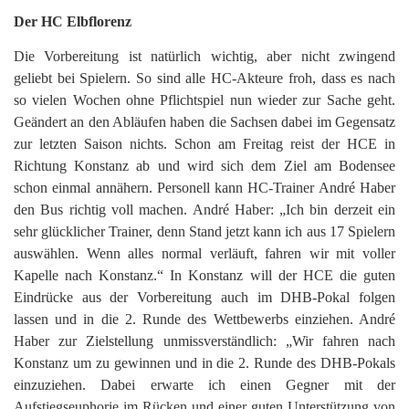
Der HC Elbflorenz
Die Vorbereitung ist natürlich wichtig, aber nicht zwingend
geliebt bei Spielern. So sind alle HC-Akteure froh, dass es nach
so vielen Wochen ohne Pflichtspiel nun wieder zur Sache geht.
Geändert an den Abläufen haben die Sachsen dabei im Gegensatz
zur letzten Saison nichts. Schon am Freitag reist der HCE in
Richtung Konstanz ab und wird sich dem Ziel am Bodensee
schon einmal annähern. Personell kann HC-Trainer André Haber
den Bus richtig voll machen. André Haber: „Ich bin derzeit ein
sehr glücklicher Trainer, denn Stand jetzt kann ich aus 17 Spielern
auswählen. Wenn alles normal verläuft, fahren wir mit voller
Kapelle nach Konstanz.“ In Konstanz will der HCE die guten
Eindrücke aus der Vorbereitung auch im DHB-Pokal folgen
lassen und in die 2. Runde des Wettbewerbs einziehen. André
Haber zur Zielstellung unmissverständlich: „Wir fahren nach
Konstanz um zu gewinnen und in die 2. Runde des DHB-Pokals
einzuziehen. Dabei erwarte ich einen Gegner mit der
Aufstiegseuphorie im Rücken und einer guten Unterstützung von