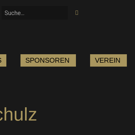
S
SPONSOREN
VEREIN
chulz