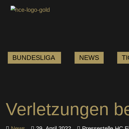
BUNDESLIGA
NEWS
T
Verletzungen b
News
29. April 2022
Pressestelle HC E