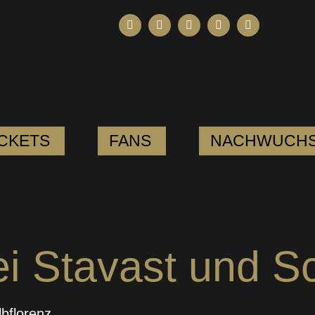
ICKETS
FANS
NACHWUCH
ei Stavast und S
lbflorenz