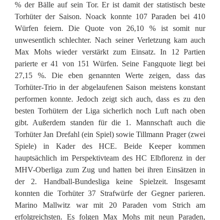
% der Bälle auf sein Tor. Er ist damit der statistisch beste
Torhüter der Saison. Noack konnte 107 Paraden bei 410
Würfen feiern. Die Quote von 26,10 % ist somit nur
unwesentlich schlechter. Nach seiner Verletzung kam auch
Max Mohs wieder verstärkt zum Einsatz. In 12 Partien
parierte er 41 von 151 Würfen. Seine Fangquote liegt bei
27,15 %. Die eben genannten Werte zeigen, dass das
Torhüter-Trio in der abgelaufenen Saison meistens konstant
performen konnte. Jedoch zeigt sich auch, dass es zu den
besten Torhütern der Liga sicherlich noch Luft nach oben
gibt. Außerdem standen für die 1. Mannschaft auch die
Torhüter Jan Drefahl (ein Spiel) sowie Tillmann Prager (zwei
Spiele) in Kader des HCE. Beide Keeper kommen
hauptsächlich im Perspektivteam des HC Elbflorenz in der
MHV-Oberliga zum Zug und hatten bei ihren Einsätzen in
der 2. Handball-Bundesliga keine Spielzeit. Insgesamt
konnten die Torhüter 37 Strafwürfe der Gegner parieren.
Marino Mallwitz war mit 20 Paraden vom Strich am
erfolgreichsten. Es folgen Max Mohs mit neun Paraden,