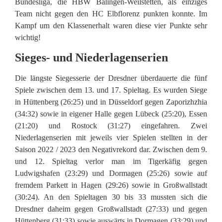
Bundesliga, die HBW Balingen-Weilstetten, als einziges
Team nicht gegen den HC Elbflorenz punkten konnte. Im
Kampf um den Klassenerhalt waren diese vier Punkte sehr
wichtig!
Sieges- und Niederlagenserien
Die längste Siegesserie der Dresdner überdauerte die fünf
Spiele zwischen dem 13. und 17. Spieltag. Es wurden Siege
in Hüttenberg (26:25) und in Düsseldorf gegen Zaporizhzhia
(34:32) sowie in eigener Halle gegen Lübeck (25:20), Essen
(21:20) und Rostock (31:27) eingefahren. Zwei
Niederlagenserien mit jeweils vier Spielen stellten in der
Saison 2022 / 2023 den Negativrekord dar. Zwischen dem 9.
und 12. Spieltag verlor man im Tigerkäfig gegen
Ludwigshafen (23:29) und Dormagen (25:26) sowie auf
fremdem Parkett in Hagen (29:26) sowie in Großwallstadt
(30:24). An den Spieltagen 30 bis 33 mussten sich die
Dresdner daheim gegen Großwallstadt (27:33) und gegen
Hüttenberg (31:33) sowie auswärts in Dormagen (33:29) und