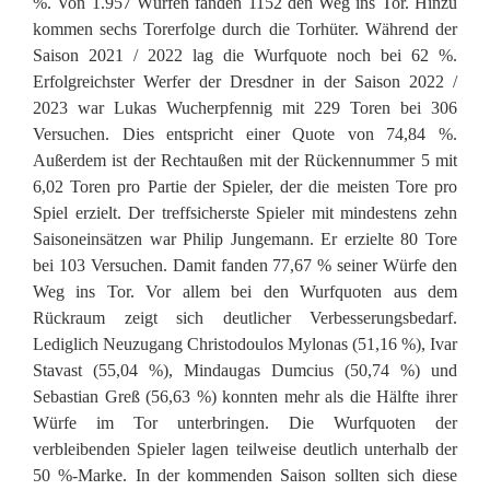
%. Von 1.957 Würfen fanden 1152 den Weg ins Tor. Hinzu
kommen sechs Torerfolge durch die Torhüter. Während der
Saison 2021 / 2022 lag die Wurfquote noch bei 62 %.
Erfolgreichster Werfer der Dresdner in der Saison 2022 /
2023 war Lukas Wucherpfennig mit 229 Toren bei 306
Versuchen. Dies entspricht einer Quote von 74,84 %.
Außerdem ist der Rechtaußen mit der Rückennummer 5 mit
6,02 Toren pro Partie der Spieler, der die meisten Tore pro
Spiel erzielt. Der treffsicherste Spieler mit mindestens zehn
Saisoneinsätzen war Philip Jungemann. Er erzielte 80 Tore
bei 103 Versuchen. Damit fanden 77,67 % seiner Würfe den
Weg ins Tor. Vor allem bei den Wurfquoten aus dem
Rückraum zeigt sich deutlicher Verbesserungsbedarf.
Lediglich Neuzugang Christodoulos Mylonas (51,16 %), Ivar
Stavast (55,04 %), Mindaugas Dumcius (50,74 %) und
Sebastian Greß (56,63 %) konnten mehr als die Hälfte ihrer
Würfe im Tor unterbringen. Die Wurfquoten der
verbleibenden Spieler lagen teilweise deutlich unterhalb der
50 %-Marke. In der kommenden Saison sollten sich diese