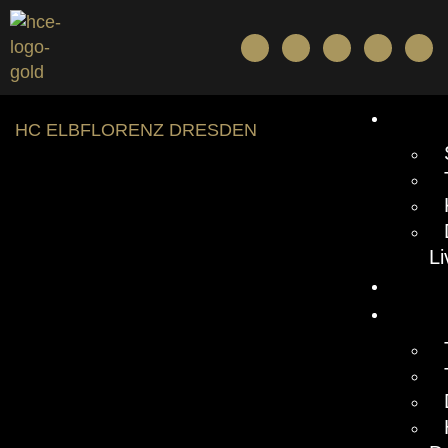
BUN
HC ELBFLORENZ DRESDEN
L
NEW
TICK