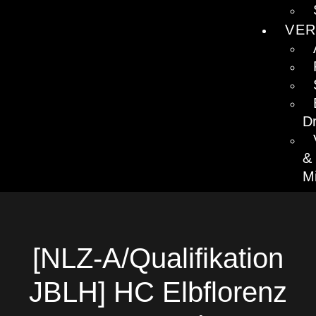
VER
D
&
Mi
[NLZ-A/Qualifikation
JBLH] HC Elbflorenz