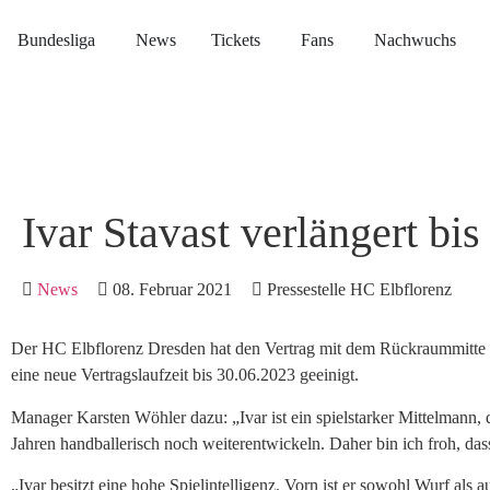
Bundesliga
News
Tickets
Fans
Nachwuchs
Ivar Stavast verlängert b
News
08. Februar 2021
Pressestelle HC Elbflorenz
Der HC Elbflorenz Dresden hat den Vertrag mit dem Rückraummitte I
eine neue Vertragslaufzeit bis 30.06.2023 geeinigt.
Manager Karsten Wöhler dazu: „Ivar ist ein spielstarker Mittelmann, de
Jahren handballerisch noch weiterentwickeln. Daher bin ich froh, dass
„Ivar besitzt eine hohe Spielintelligenz. Vorn ist er sowohl Wurf als