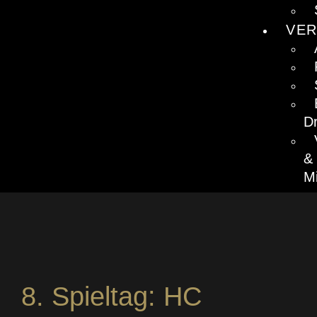
VER
D
&
Mi
8. Spieltag: HC