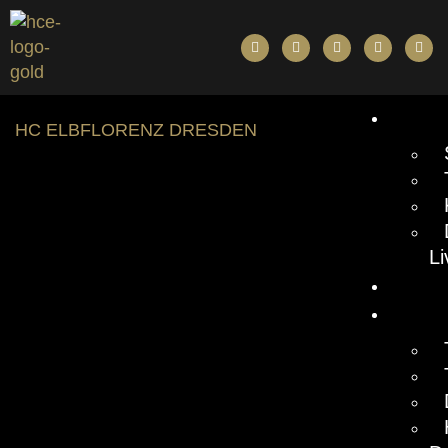
BUN
HC ELBFLORENZ DRESDEN
L
NEW
TICK