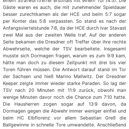
einem Strafwurftreffer erstmals mit einem Tor (4:5). Die
Gäste waren es auch, die mit zunehmender Spieldauer
besser zurechtkamen als der HCE und beim 5:7 sogar
per Konter das 5:8 verpassten. So stand es nach der
Anfangsviertelstunde 7:8, da der HCE durch Ivar Stavast
zwei Mal aus der zweiten Welle traf. Auf der anderen
Seite bekamen die Dresdner oft Treffer über ihre rechte
Abwehrseite, welche der TSV bearbeitete. Insgesamt
musste sich Dormagen fragen, warum es zum 9:9 kam,
hätte man doch zu diesem Zeitpunkt mit drei bis vier
Toren führen müssen. Die Antwort darauf stand im Tor
der Sachsen und hieß Marino Mallwitz. Der Dresdner
Keeper zeigte immer wieder starke Paraden. So lag der
TSV nach 20 Minuten mit 11:9 zurück, obwohl man
wenige Minuten davor noch die Chance zum 7:10 hatte.
Die Hausherren zogen sogar auf 13:9 davon, da
Dormagen gegen die Abwehr immer weniger einfiel und
beim HC Elbflorenz vor allem Sebastian Greß die
Ballgewinne in schnelle Tore umwandelte. Anschließend