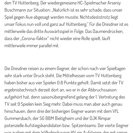
den TV Hüttenberg. Der wiedergenesene HC-Spielmacher Arseniy
Buschmann zur Situation: „Natürlich ist es sehr schade, dass unser
Spiel gegen Aue abgesagt werden musste. Nichtsdestotrotz liegt
unser Fokus nun voll und ganz auf Hüttenberg.“ Für die Dresdner ist es
mittlerweile das dritte Auswärtsspiel in Folge. Das Daumendrücken,
dass der „Corona-Faktor“ nicht wieder eine Rolle spielt, läuft
mittlerweile immer parallel mit.
Die Dresdner reisen zu einem Gegner, der schon nach vier Spieltagen
sehr stark unter Druck steht. Die Mittelhessen vom TV Hüttenberg
haben bisher aus vier Spielen 0:8 Punkte geholt. Damit setzt der TV
ergebnistechnisch derzeit dort an, wo er in der Abbruchssaison
aufgehört hat, denn saisonübergreifend gelang der 1. Vertretung des
TV seit 9 Spielen kein Sieg mehr. Dabei muss man aber auch genau
hinschauen, denn drei der bisherigen Gegner waren mit dem VfL
Gummersbach, der SG BBM Bietigheim und der DJK Rimpar
potenzielle Aufstiegskandidaten bzw. Spitzenteams. Der vierte Gegner
war zudem mit dem Wilhelmshavner HV ein Aufsteiger, der mit seiner