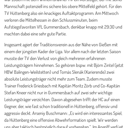
Mannschaft potenziell ins sichere bis obere Mittelfeld gehört. Für den
TV Hüttenberg also ein knackiges Auftaktprogramm. Am Mittwoch
verloren die Mittelhessen in den Schlussminuten, beim
Aufstiegsfavoriten VfL Gummersbach, denkbar knapp mit 29:30 und
machten dabei eine sehr gute Partie.
Insgesamt agiert der Traditionsverein aus der Nähe von Gießen mit
einem der jüngsten Kader der Liga. Vor allem nach der letzten Saison
musste der TV den Verlust von gleich mehreren erfahrenen
Leistungsträgern hinnehmen. So gehören bspw. mit Björn Zintel (jetzt
HBW Balingen-Weilstetten) und Tomás Slenák (Karierende) zwei
absolute Leistungsträger nicht mehr zum Team. Zudem musste
Trainer Frederick Griesbach mit Kapitän Moritz Zörb und Co-Kapitän
Stefan Kneer nicht nur in Gummersbach auf zwei sehr wichtige
Leistungsträger verzichten. Davon abgesehen trifft der HC auf einen
Gegner, der, wie fast schon traditionell in Hüttenberg, offensiv und
aggressiv deckt. Arseniy Buschmann: „Es wird ein interessantes Spiel,
da Hüttenberg eine offensive Abwehrformation spielt. Wir werden
uns aber taktisch bestmöglich darauf vorbereiten.“ Im Angriff verfügt