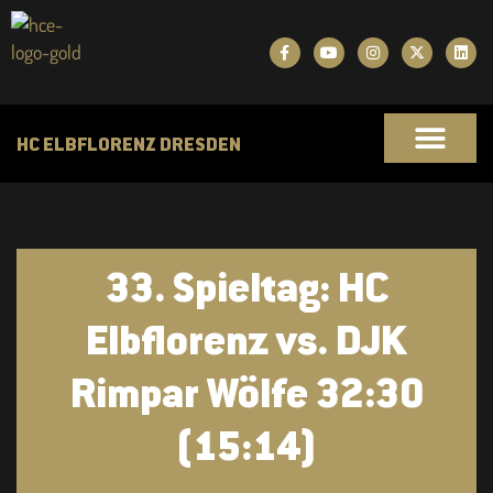
HC ELBFLORENZ DRESDEN
33. Spieltag: HC
Elbflorenz vs. DJK
Rimpar Wölfe 32:30
(15:14)