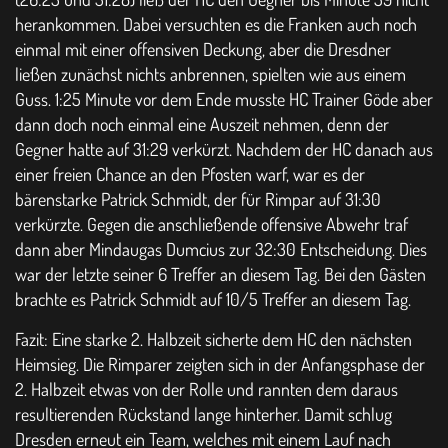
herankommen. Dabei versuchten es die Franken auch noch
einmal mit einer offensiven Deckung, aber die Dresdner
ließen zunächst nichts anbrennen, spielten wie aus einem
Guss. 1:25 Minute vor dem Ende musste HC Trainer Göde aber
dann doch noch einmal eine Auszeit nehmen, denn der
Gegner hatte auf 31:29 verkürzt. Nachdem der HC danach aus
einer freien Chance an den Pfosten warf, war es der
bärenstarke Patrick Schmidt, der für Rimpar auf 31:30
verkürzte. Gegen die anschließende offensive Abwehr traf
dann aber Mindaugas Dumcius zur 32:30 Entscheidung. Dies
war der letzte seiner 6 Treffer an diesem Tag. Bei den Gästen
brachte es Patrick Schmidt auf 10/5 Treffer an diesem Tag.
Fazit: Eine starke 2. Halbzeit sicherte dem HC den nächsten
Heimsieg. Die Rimparer zeigten sich in der Anfangsphase der
2. Halbzeit etwas von der Rolle und rannten dem daraus
resultierenden Rückstand lange hinterher. Damit schlug
Dresden erneut ein Team, welches mit einem Lauf nach