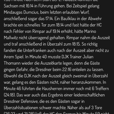
Sachsen mit 16:14 in Führung gehen. Bei Zeitspiel gelang
Mindaugas Dumcius, beim letzten erlaubten Wurf,
anschließend sogar das 17:14. Ein Baulklau in der Abwehr
brachte ein schnelles Tor zum 18:14 und fast hätte der HC
nach Fehler von Rimpar auf 19:14 erhöht, hätte Marino
Mallwitz nicht überragend gehalten. Rimpar nahm die Auszeit
und traf anschließend in Überzahl zum 18:15. So richtig
fanden die Unterfranken auch nach der Auszeit aber nicht zu
ihrem Spiel. In Minute 40 musste DJK Trainer Julian
Thomann wieder die Auszeitkarte legen, denn die Gäste
gingen Gefahr, die Dresdner beim 22:16 enteilen zu lassen.
Obwohl die DJK nach der Auszeit gleich zweimal in Überzahl
war, gelang es den Gästen nicht, näher heranzukommen. In
Minute 46 führten die Hausherren immer noch mit 6 Treffern
(24:18). Das war auch das Ergebnis einer leidenschaftlichen
Dresdner Defensive, die es den Gästen sogar in
Überzahlsituationen schwer machte. Näher als auf 3 Tore
(26:23 und 31:28) ließ der HC den Gegner bis Minute 59 nicht