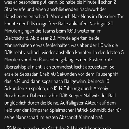
was er besonders gut kann. So hatte bis Minute 11 schon 2
Strafwürfe und einen anschließenden Nachwurf der
Hausherren entschärft. Aber auch Max Mohs im Dresdner Tor
konnte der DJK einige freie Bälle abkaufen. Nach gut 20
Minuten gingen die Teams beim 10:10 weiterhin im
Gleichschritt. Ab dieser 20. Minute agierten beide
Mannschaften etwas fehlerhafter, was aber der HC wie die
DJK relativ schnell wieder abstellen konnten. In den letzten 5
Minuten vor dem Pausentee gelang es den Gästen trotz
Überzahlspiel nicht, sich zumindest leicht abzusetzen. So
erzielte Sebastian Greß 40 Sekunden vor dem Pausenpfiff
das 14:14 und dann sogar nach Ballgewinn, bei noch 10
Sekunden zu spielen, die 15:14 Führung durch Arseniy
Buschmann. Dabei rutschte DJK Keeper Mallwitz der Ball
unglücklich durch die Beine. Auffälligster Akteur auf dem
Feld war der Rimparer Spielmacher Patrick Schmidt, der für
seine Mannschaft im ersten Abschnitt fünfmal traf.
1:55 Minute nach dem Start der 2. Halbzeit konnten die