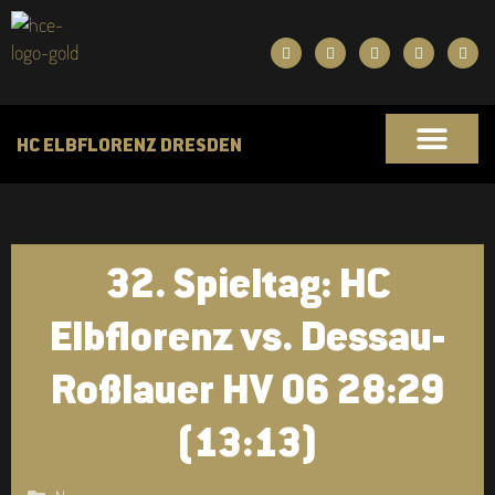
HC ELBFLORENZ DRESDEN
32. Spieltag: HC
Elbflorenz vs. Dessau-
Roßlauer HV 06 28:29
(13:13)