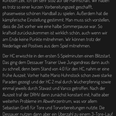
kuriosen Zeit. Ich bin sehr stolz auf die Mannschaft. Wir haben
es trotz so einer kurzen Vorbereitungszeit geschafft,
phasenweise schönen Handball zu spielen. Außerdem hat die
kämpferische Einstellung gestimmt. Man muss sich vorstellen,
dass die Zeit vorher wie eine halbe Sommerpause war. So
kraftvoll zurückzukommen ist wirklich schön, auch wenn wir
am Ende keine Punkte mitnehmen. Wir können trotz der
Niederlage viel Positives aus dem Spiel mitnehmen.
Der HC erwischte in den ersten 5 Spielminuten einen Blitzstart.
Das ging dem Dessauer Trainer Uwe Jungandreas dann auch
zu schnell, denn beim Stand von 4:0 für den HC, nahm er eine
frühe Auszeit. Vorher hatte Mario Huhnstock schon zwei starke
Paraden gezeigt und der HC 2 mal durch Wucherpfennig sowie
einmal jeweils durch Stavast und Vanco getroffen. Nach der
Auszeit traf der DRHV dann zunächst konstant mit, hatte aber
weiterhin Probleme im Abwehrzentrum, was vor allem
Sebastian Greß für Tore und Torvorbereitungen nutzte. Die
Dessauer nutzen dann aber ein Überzahl zu einem 3-Tore-Lauf