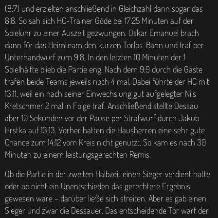
(8:7) und erzielten anschließend in Gleichzahl dann sogar das
8:8. So sah sich HC-Trainer Göde bei 17:25 Minuten auf der
Spieluhr zu einer Auszeit gezwungen. Oskar Emanuel brach
dann für das Heimteam den kurzen Torlos-Bann und traf per
Unterhandwurf zum 9:8. In den letzten 10 Minuten der 1.
Spielhälfte blieb die Partie eng. Nach dem 9:9 durch die Gäste
trafen beide Teams jeweils noch 4 mal. Dabei führte der HC mit
13:11, weil ein nach seiner Einwechslung gut aufgelegter Nils
Kretschmer 2 mal in Folge traf. Anschließend stellte Dessau
aber 10 Sekunden vor der Pause per Strafwurf durch Jakub
Hrstka auf 13:13. Vorher hatten die Hausherren eine sehr gute
Chance zum 14:12 vom Kreis nicht genutzt. So kam es nach 30
Minuten zu einem leistungsgerechten Remis.
Ob die Partie in der zweiten Halbzeit einen Sieger verdient hatte
oder ob nicht ein Unentschieden das gerechtere Ergebnis
gewesen wäre – darüber ließe sich streiten. Aber es gab einen
Sieger und zwar die Dessauer. Das entscheidende Tor warf der