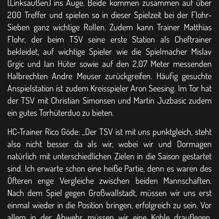
(Linksaußen) ins Auge. Beide kommen zusammen auf über
200 Treffer und spielen so in dieser Spielzeit bei der Flohr-
Sieben ganz wichtige Rollen. Zudem kann Trainer Matthias
Flohr, der beim TSV seine erste Station als Cheftrainer
bekleidet, auf wichtige Spieler wie die Spielmacher Mislav
Grgic und Ian Hüter sowie auf den 2,07 Meter messenden
Halbrechten Andre Meuser zurückgreifen. Häufig gesuchte
Anspielstation ist zudem Kreisspieler Aron Seesing. Im Tor hat
der TSV mit Christian Simonsen und Martin Juzbasic zudem
ein gutes Torhüterduo zu bieten.
HC-Trainer Rico Göde: „Der TSV ist mit uns punktgleich, steht
also nicht besser da als wir, wobei wir und Dormagen
natürlich mit unterschiedlichen Zielen in die Saison gestartet
sind. Ich erwarte schon eine heiße Partie, denn es waren des
Öfteren enge Vergleiche zwischen beiden Mannschaften.
Nach dem Spiel gegen Großwallstadt, müssen wir uns erst
einmal wieder in die Position bringen, erfolgreich zu sein. Vor
allem in der Abwehr müssen wir eine Kohle drauflegen.