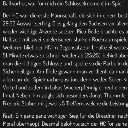
Ball vorher, war für mich ein Schlüsselmoment im Spiel.“
Der HC war die erste Mannschaft, die sich in einem bes
29:32 Auswärtserfolg. Dies gelang den Sachsen vor all
wieder wichtige Akzente setzten. Rico Göde brachte es 
Halbzeit mit zwei spielerischen starken Rückraumspiel
Weiteren blieb der HC im Gegensatz zur 1. Halbzeit weite
51. Minute etwas zu schnell wieder ab (25:25), behielt a
man die richtigen Schlüsse und spielte so die Partie in 
Sicherheit gab. Am Ende gewann man verdient, da man in
allem an der Spielmacherposition, denn weder Sören Kr
Vorteil und zudem in Lukas Wucherpfennig erneut einen 
11mal. Neben ihm zeigte sich besonders Jonas Thümmler a
Frederic Stüber mit jeweils 5 Treffern, welche die Leistun
Fazit: Ein ganz ganz wichtiger Sieg für die Dresdner nac
Moral überhaupt. Diesmal belohnte sich der HC für seine