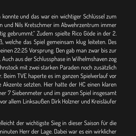
rn konnte und das war ein wichtiger Schlüssel zum
mann und Nils Kretschmer im Abwehrzentrum immer
htig gebrummt.“ Zudem spielte Rico Göde in der 2.
, welche das Spiel gemeinsam klug leiteten. Des
te einen 22:25 Vorsprung. Den gab man zwar bis zur
29. Auch aus der Schlussphase in Wilhelmshaven zog
Huhnstock mit zwei starken Paraden noch zusätzlich
r. Beim TVE haperte es im ganzen Spielverlauf vor
 Akzente setzten. Hier hatte der HC einen klaren
einer 7 Siebenmeter und im ganzen Spiel insgesamt
vor allem Linksaußen Dirk Holzner und Kreisläufer
eicht der wichtigste Sieg in dieser Saison für die
minuten Herr der Lage. Dabei war es ein wirklicher