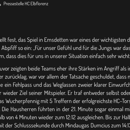
Pressestelle HC Elbflorenz
llt fest, das Spiel in Emsdetten war eines der wichtigsten di
Abpfiff so ein: „Für unser Gefühl und für die Jungs war das
 dass dies für uns in unserer Situation einfach sehr wichtig
zuvor zeigten beide Teams eher ihre Stärken im Angriff als i
r zurücklag, war vor allem der Tatsache geschuldet, dass ma
sowie ein Fehlpass und das Weglassen zweier klarer Einwur
eder Ziel seiner Mitspieler. Er traf entweder selbst oder
 Wucherpfennig mit 5 Treffern der erfolgreichste HC-Torsc
Die Hausherren führten in der 21. Minute sogar einmal m
alb von 4 Minuten wieder zum 12:12 ausgleichen. Bis zur H
mit der Schlusssekunde durch Mindaugas Dumcius zum 14:1