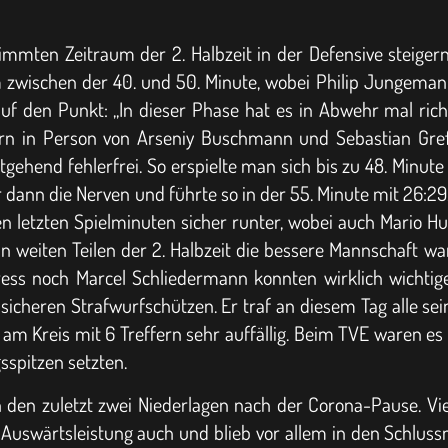
timmten Zeitraum der 2. Halbzeit in der Defensive steige
em zwischen der 40. und 50. Minute, wobei Philip Junge
auf den Punkt: „In dieser Phase hat es in Abwehr mal ric
ern in Person von Arseniy Buschmann und Sebastian Greß
stgehend fehlerfrei. So erspielte man sich bis zu 48. Minu
ber dann die Nerven und führte so in der 55. Minute mit 26:
den letzten Spielminuten sicher runter, wobei auch Mario 
 weiten Teilen der 2. Halbzeit die bessere Mannschaft wa
ess noch Marcel Schliedermann konnten wirklich wichtige
sicheren Strafwurfschützen. Er traf an diesem Tag alle s
m Kreis mit 6 Treffern sehr auffällig. Beim TVE waren es 
gsspitzen setzten.
h den zuletzt zwei Niederlagen nach der Corona-Pause. Viell
 Auswärtsleistung auch und blieb vor allem in den Schluss