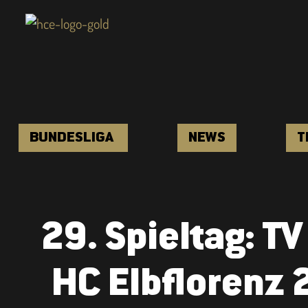
BUNDESLIGA
NEWS
T
29. Spieltag: T
HC Elbflorenz 