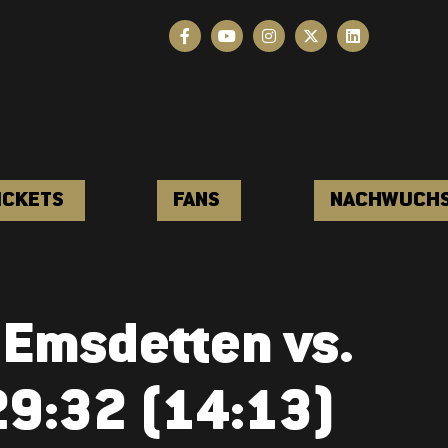
ICKETS
FANS
NACHWUCH
V Emsdetten vs.
29:32 (14:13)