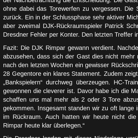
der Nachbetrachtung die Entscheidung. Die Gäste 
ohne dabei das Torewerfen zu vergessen. Die S
zurück. Ein in der Schlussphase sehr aktiver Mi
aber zweimal DJK-Rückraumspieler Patrick Schm
Dresdner Fehler per Konter. Den letzten Treffer 
Fazit: Die DJK Rimpar gewann verdient. Nachde
abzusehen, dass sich der Gast dies nicht mehr n
nach den letzten Wochen ein gewisser Rückschrit
28 Gegentore ein klares Statement. Zudem zeigt
„Bankspielern“ durchweg überzeugen. HC-Tra
gewonnen die cleverer ist. Davor habe ich die 
schaffen uns mal mehr als 2 oder 3 Tore abzuse
gekommen. Insgesamt standen wir zu oft lange i
im Rückraum. Auch hatten wir heute nicht die
Rimpar heute klar überlegen.“