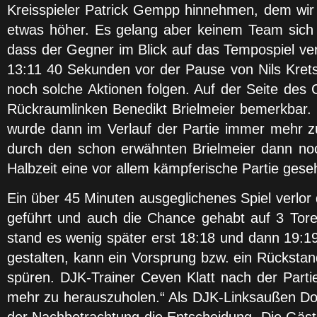
Kreisspieler Patrick Gempp hinnehmen, dem wir 
etwas höher. Es gelang aber keinem Team sich 
dass der Gegner im Blick auf das Tempospiel ver
13:11 40 Sekunden vor der Pause von Nils Krets
noch solche Aktionen folgen. Auf der Seite de
Rückraumlinken Benedikt Brielmeier bemerkbar. 
wurde dann im Verlauf der Partie immer mehr z
durch den schon erwähnten Brielmeier dann noc
Halbzeit eine vor allem kämpferische Partie gese
Ein über 45 Minuten ausgeglichenes Spiel verlor
geführt und auch die Chance gehabt auf 3 Tore
stand es wenig später erst 18:18 und dann 19:19
gestalten, kann ein Vorsprung bzw. ein Rückst
spüren. DJK-Trainer Ceven Klatt nach der Part
mehr zu herauszuholen.“ Als DJK-Linksaußen Dom