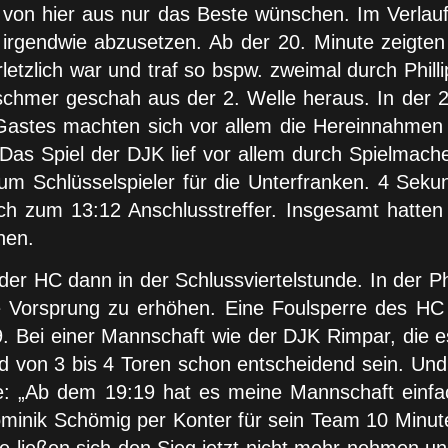
von hier aus nur das Beste wünschen. Im Verlaufe
irgendwie abzusetzen. Ab der 20. Minute zeigten
letzlich war und traf so bspw. zweimal durch Phi
chmer geschah aus der 2. Welle heraus. In der 2.
s Gastes machten sich vor allem die Hereinnahme
Das Spiel der DJK lief vor allem durch Spielmach
um Schlüsselspieler für die Unterfranken. 4 Sek
h zum 13:12 Anschlusstreffer. Insgesamt hatten 
hen.
 der HC dann in der Schlussviertelstunde. In der 
 Vorsprung zu erhöhen. Eine Foulsperre des HC 
. Bei einer Mannschaft wie der DJK Rimpar, die e
and von 3 bis 4 Toren schon entscheidend sein. 
ie: „Ab dem 19:19 hat es meine Mannschaft einfa
inik Schömig per Konter für sein Team 10 Minuten