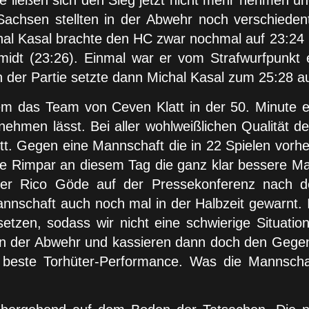
ließen sich den Sieg jetzt nicht mehr nehmen und s
achsen stellten in der Abwehr noch verschiedent
chal Kasal brachte den HC zwar nochmal auf 23:24 
idt (23:26). Einmal war er vom Strafwurfpunkt e
in der Partie setzte dann Michal Kasal zum 25:28 a
m das Team von Ceven Klatt in der 50. Minute er
ehmen lässt. Bei aller wohlweißlichen Qualität d
t. Gegen eine Mannschaft die in 22 Spielen vorher
e Rimpar an diesem Tag die ganz klar bessere Ma
iner Rico Göde auf der Pressekonferenz nach 
Mannschaft auch noch mal in der Halbzeit gewarnt
tzen, sodass wir nicht eine schwierige Situation
n der Abwehr und kassieren dann doch den Gegentr
 beste Torhüter-Performance. Was die Mannscha