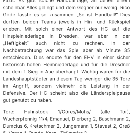
Fazit: Es gibt solche Handballtage, an denen einem
scheinbar Alles gelingt und dem Gegner nur wenig. Rico
Göde fasste es so zusammen: „So ist Handball!“ Dies
durften beiden Teams jeweils in Hin- und Rückspiel
erleben. Mit solch einer Antwort des HC auf die
Hinspielniederlage in Dresden, war aber in der
„Heftigkeit“ auch nicht zu rechnen. In der
Nachbetrachtung war das Spiel aber ab Minute 35
entschieden. Dies endete für den EHV in einer sicher
historisch hohen Heimniederlage und für die Dresdner
mit dem 1. Sieg in Aue überhaupt. Wichtig waren für die
Landeshauptstädter an diesem Tag weniger die 35 Tore
im Angriff, sondern vielmehr die Leistung in der
Defensive. Der HC scheint also die Länderspielpause
gut genutzt zu haben.
Tore: Huhnstock 1/Göres/Mohs/ (alle Tor),
Wucherpfennig 11/4, Emanuel, Dierberg 2, Buschmann 2,
Dumcius 6, Kretschmer 2, Jungemann 1, Stavast 2, Greß
5, Vanco 1, Quade, Kasal, Thümmler 2