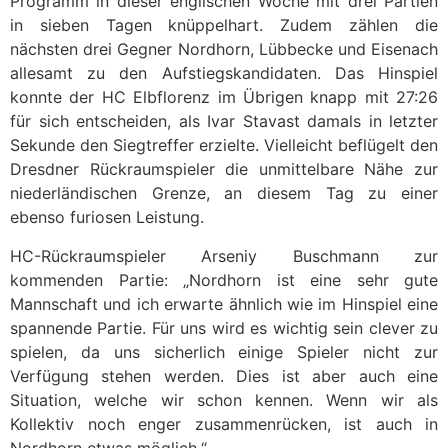
Programm in dieser englischen Woche mit drei Partien
in sieben Tagen knüppelhart. Zudem zählen die
nächsten drei Gegner Nordhorn, Lübbecke und Eisenach
allesamt zu den Aufstiegskandidaten. Das Hinspiel
konnte der HC Elbflorenz im Übrigen knapp mit 27:26
für sich entscheiden, als Ivar Stavast damals in letzter
Sekunde den Siegtreffer erzielte. Vielleicht beflügelt den
Dresdner Rückraumspieler die unmittelbare Nähe zur
niederländischen Grenze, an diesem Tag zu einer
ebenso furiosen Leistung.
HC-Rückraumspieler Arseniy Buschmann zur
kommenden Partie: „Nordhorn ist eine sehr gute
Mannschaft und ich erwarte ähnlich wie im Hinspiel eine
spannende Partie. Für uns wird es wichtig sein clever zu
spielen, da uns sicherlich einige Spieler nicht zur
Verfügung stehen werden. Dies ist aber auch eine
Situation, welche wir schon kennen. Wenn wir als
Kollektiv noch enger zusammenrücken, ist auch in
Nordhorn etwas möglich.“