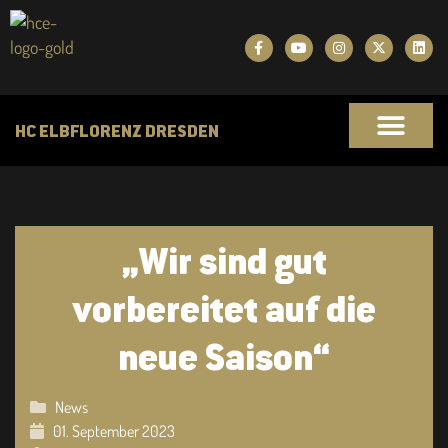
HC ELBFLORENZ DRESDEN
„Wir sind gut
vorbereitet auf die
neue Saison“
News
01. September 2023