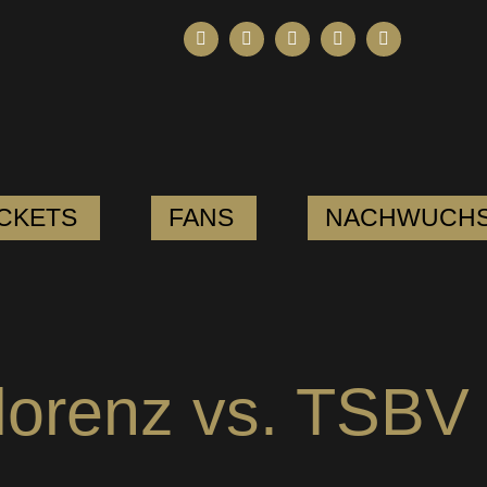
ICKETS
FANS
NACHWUCH
lorenz vs. TSBV