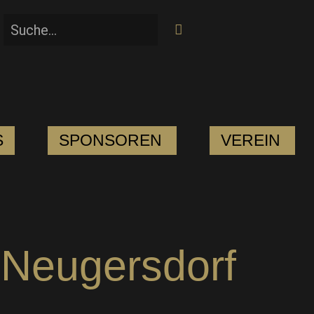
S
SPONSOREN
VEREIN
 Neugersdorf