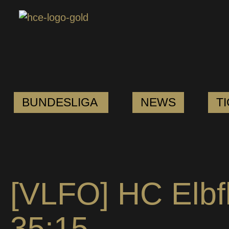
BUNDESLIGA
NEWS
T
[VLFO] HC Elbf
35:15