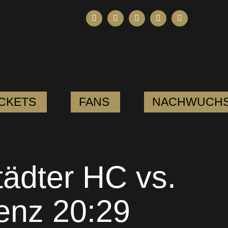
ICKETS
FANS
NACHWUCH
ädter HC vs.
enz 20:29