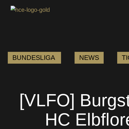
BUNDESLIGA
NEWS
T
[VLFO] Burgst
HC Elbflor