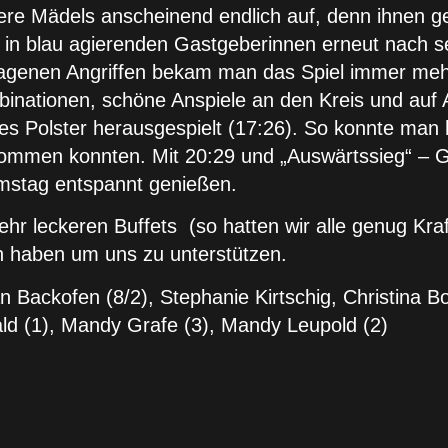
re Mädels anscheinend endlich auf, denn ihnen gel
e in blau agierenden Gastgeberinnen erneut nach s
tragenen Angriffen bekam man das Spiel immer mehr
mbinationen, schöne Anspiele an den Kreis und au
 Polster herausgespielt (17:26). So konnte man h
ekommen konnten. Mit 20:29 und „Auswärtssieg“ – 
amstag entspannt genießen.
hr leckeren Buffets (so hatten wir alle genug Kraf
haben um uns zu unterstützen.
ian Backofen (8/2), Stephanie Kirtschig, Christina B
hald (1), Mandy Grafe (3), Mandy Leupold (2)