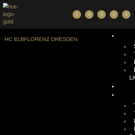
BUN
HC ELBFLORENZ DRESDEN
L
NEW
TICK