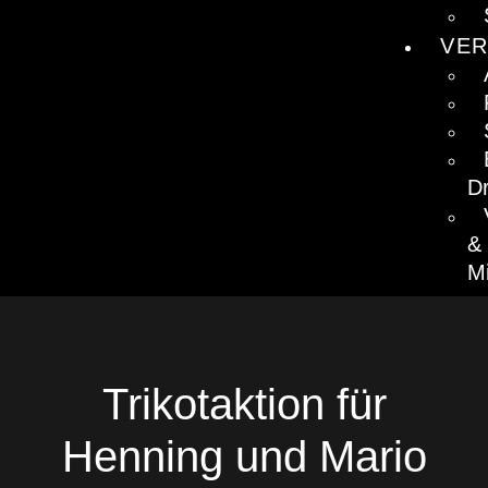
VER
D
&
Mi
Trikotaktion für
Henning und Mario