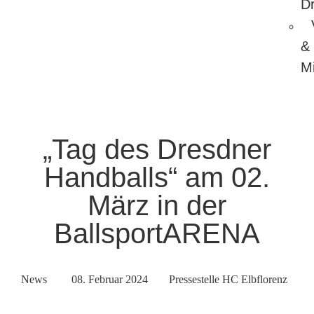
D
&
Mi
„Tag des Dresdner
Handballs“ am 02.
März in der
BallsportARENA
News
08. Februar 2024
Pressestelle HC Elbflorenz