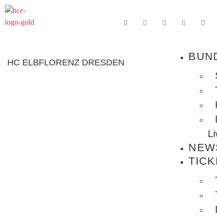
BUN
HC ELBFLORENZ DRESDEN
L
NEW
TICK