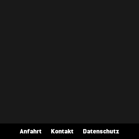
Mehr Informationen
Inhalt entsperren
Erforderlichen Service akzeptieren und Inhalte
entsperren
Anfahrt
Kontakt
Datenschutz