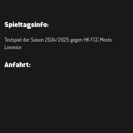
Spieltagsinfo:
Testspiel der Saison 2024/2025 gegen HK FCC Mesto
Lovosice
Anfahrt:
Sie sehen gerade einen Platzhalterinhalt von
.
Google Maps
Um auf den eigentlichen Inhalt zuzugreifen, klicken Sie auf die
Schaltfläche unten. Bitte beachten Sie, dass dabei Daten an
Drittanbieter weitergegeben werden.