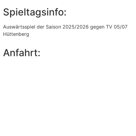
Spieltagsinfo:
Auswärtsspiel der Saison 2025/2026 gegen TV 05/07
Hüttenberg
Anfahrt:
Sie sehen gerade einen Platzhalterinhalt von
Google
Maps
. Um auf den eigentlichen Inhalt zuzugreifen,
klicken Sie auf die Schaltfläche unten. Bitte
beachten Sie, dass dabei Daten an Drittanbieter
weitergegeben werden.
Mehr Informationen