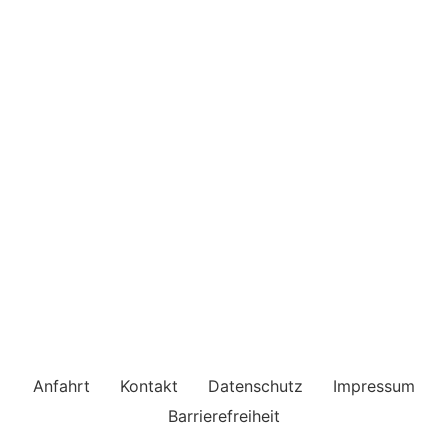
Inhalt entsperren
Erforderlichen Service akzeptieren und Inhalte
entsperren
Anfahrt
Kontakt
Datenschutz
Impressum
Barrierefreiheit