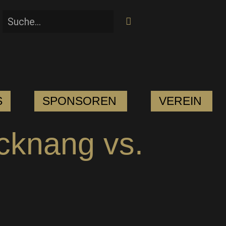
S
SPONSOREN
VEREIN
cknang vs.