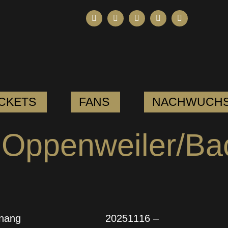
ICKETS
FANS
NACHWUCH
C Oppenweiler/Ba
nang
20251116 –