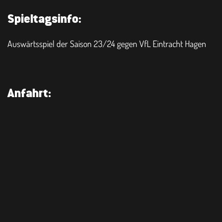
Spieltagsinfo:
Auswärtsspiel der Saison 23/24 gegen VfL Eintracht Hagen
Anfahrt:
Sie sehen gerade einen Platzhalterinhalt von
.
Google Maps
Um auf den eigentlichen Inhalt zuzugreifen, klicken Sie auf die
Schaltfläche unten. Bitte beachten Sie, dass dabei Daten an
Drittanbieter weitergegeben werden.
Mehr Informationen