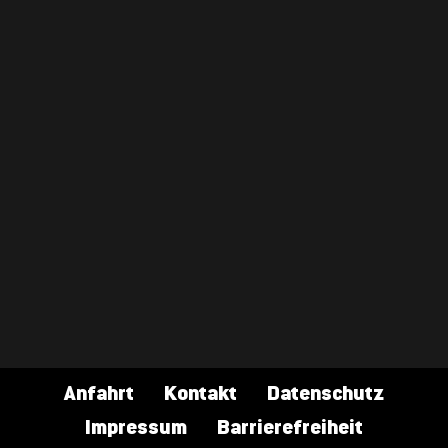
Inhalt entsperren
Erforderlichen Service akzeptieren und Inhalte
entsperren
Anfahrt
Kontakt
Datenschutz
Impressum
Barrierefreiheit