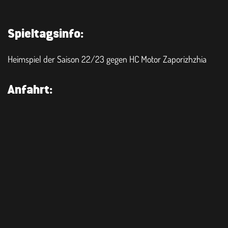
Spieltagsinfo:
Heimspiel der Saison 22/23 gegen HC Motor Zaporizhzhia
Anfahrt:
Sie sehen gerade einen Platzhalterinhalt von
Google Maps
.
Um auf den eigentlichen Inhalt zuzugreifen, klicken Sie auf
die Schaltfläche unten. Bitte beachten Sie, dass dabei Daten
an Drittanbieter weitergegeben werden.
Mehr Informationen
Inhalt entsperren
Erforderlichen Service akzeptieren und Inhalte entsperren