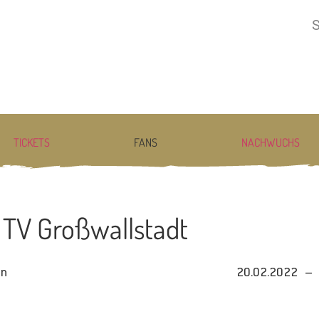
TICKETS
FANS
NACHWUCHS
. TV Großwallstadt
en
20.02.2022 –