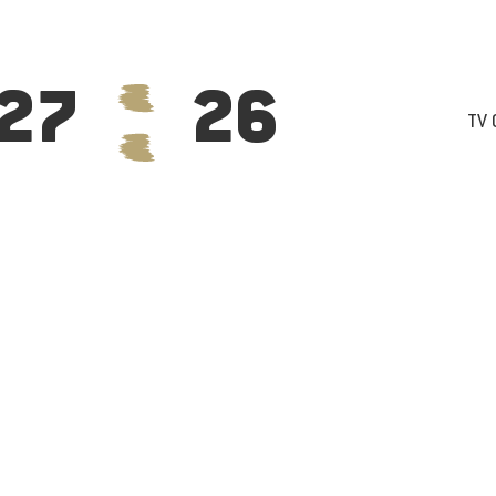
27
26
TV