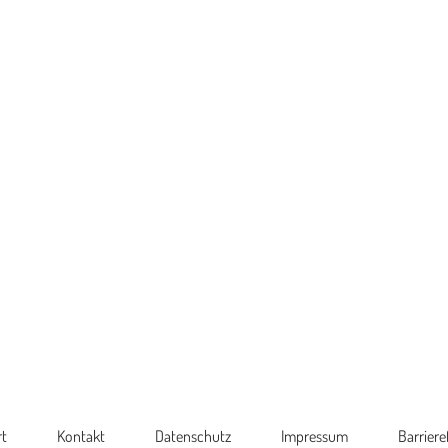
In
 eigentlichen Inhalt zuzugreifen, klicken Sie auf die
an Drittanbieter weitergegeben werden.
Erforderlichen S
n
t
Kontakt
Datenschutz
Impressum
Barriere