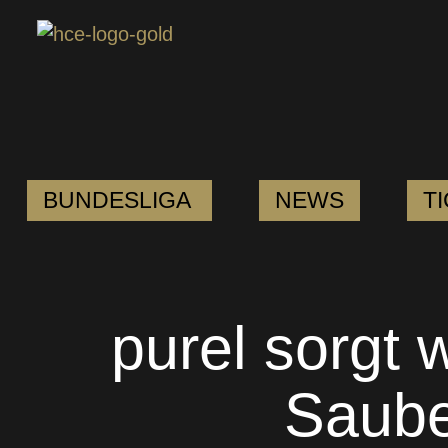
BUNDESLIGA
NEWS
T
purel sorgt w
Saube