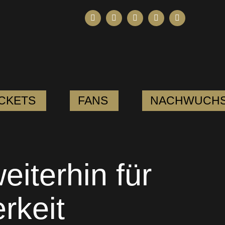
ICKETS
FANS
NACHWUCH
eiterhin für
rkeit