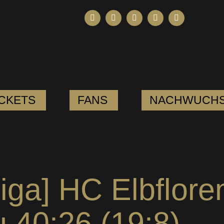
ICKETS
FANS
NACHWUCH
iga] HC Elbflore
 40:26 (19:8)