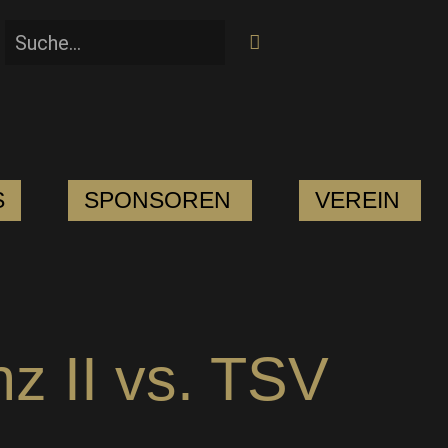
S
SPONSOREN
VEREIN
nz II vs. TSV