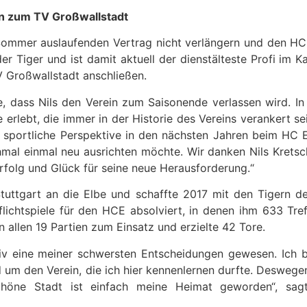
n zum TV Großwallstadt
 Sommer auslaufenden Vertrag nicht verlängern und den HC
 der Tiger und ist damit aktuell der dienstälteste Profi i
 Großwallstadt anschließen.
de, dass Nils den Verein zum Saisonende verlassen wird. 
rlebt, die immer in der Historie des Vereins verankert s
ne sportliche Perspektive in den nächsten Jahren beim HC E
chmal einmal neu ausrichten möchte. Wir danken Nils Krets
rfolg und Glück für seine neue Herausforderung.“
tuttgart an die Elbe und schaffte 2017 mit den Tigern de
lichtspiele für den HCE absolviert, in denen ihm 633 Tref
 allen 19 Partien zum Einsatz und erzielte 42 Tore.
tiv eine meiner schwersten Entscheidungen gewesen. Ich b
um den Verein, die ich hier kennenlernen durfte. Desweg
chöne Stadt ist einfach meine Heimat geworden“, sag