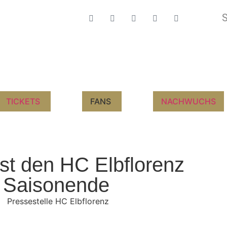
TICKETS
FANS
NACHWUCHS
sst den HC Elbflorenz
 Saisonende
Pressestelle HC Elbflorenz