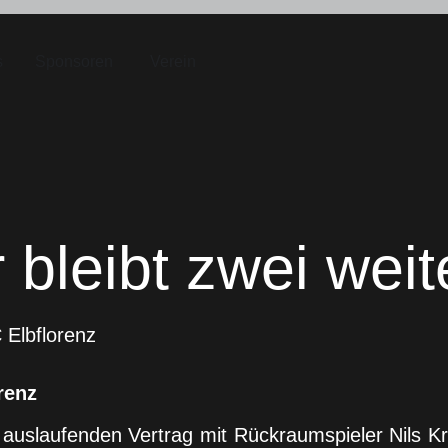
s
Sponsoren
Verein
 bleibt zwei weit
 Elbflorenz
renz
uslaufenden Vertrag mit Rückraumspieler Nils Kr