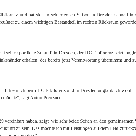
orenz und hat sich in seiner ersten Saison in Dresden schnell in d
reußner zu einem wichtigen Bestandteil im rechten Rückraum geworden.
eht seine sportliche Zukunft in Dresden, der HC Elbflorenz setzt langfr
inkshänder erhalten, der bereits jetzt Verantwortung übernimmt und zu
 Ich fühle mich beim HC Elbflorenz und in Dresden unglaublich wohl – 
en möchte“, sagt Anton Preußner.
029 vereinbart haben, zeigt, wie sehr beide Seiten an den gemeinsamen
 Zukunft zu sein. Das möchte ich mit Leistungen auf dem Feld zurück
en Traum kämpfen.“