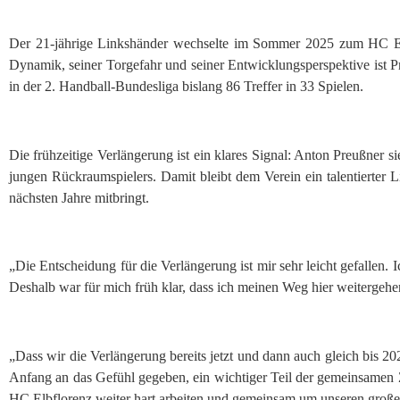
Der 21-jährige Linkshänder wechselte im Sommer 2025 zum HC Elbfl
Dynamik, seiner Torgefahr und seiner Entwicklungsperspektive ist P
in der 2. Handball-Bundesliga bislang 86 Treffer in 33 Spielen.
Die frühzeitige Verlängerung ist ein klares Signal: Anton Preußner si
jungen Rückraumspielers. Damit bleibt dem Verein ein talentierter L
nächsten Jahre mitbringt.
„Die Entscheidung für die Verlängerung ist mir sehr leicht gefallen.
Deshalb war für mich früh klar, dass ich meinen Weg hier weitergeh
„Dass wir die Verlängerung bereits jetzt und dann auch gleich bis 2
Anfang an das Gefühl gegeben, ein wichtiger Teil der gemeinsamen
HC Elbflorenz weiter hart arbeiten und gemeinsam um unseren groß