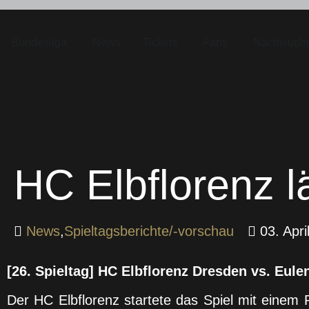
Bundesliga
News
Tickets
Fans
Nachwuch
HC Elbflorenz l
News
,
Spieltagsberichte/-vorschau
03. Apri
[26. Spieltag] HC Elbflorenz Dresden vs. Eule
Der HC Elbflorenz startete das Spiel mit einem