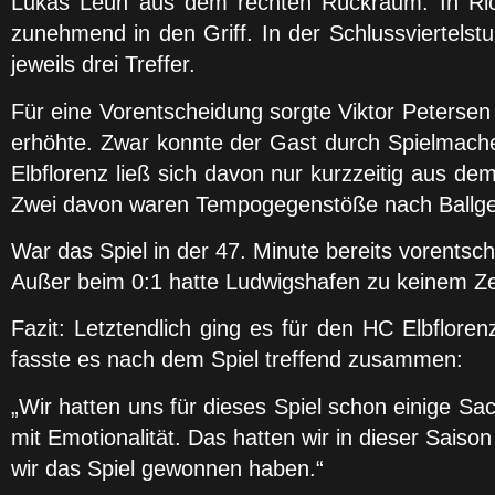
Lukas Leun aus dem rechten Rückraum. In Ric
zunehmend in den Griff. In der Schlussviertels
jeweils drei Treffer.
Für eine Vorentscheidung sorgte Viktor Petersen 
erhöhte. Zwar konnte der Gast durch Spielmache
Elbflorenz ließ sich davon nur kurzzeitig aus de
Zwei davon waren Tempogegenstöße nach Ballge
War das Spiel in der 47. Minute bereits vorents
Außer beim 0:1 hatte Ludwigshafen zu keinem Zei
Fazit: Letztendlich ging es für den HC Elbflor
fasste es nach dem Spiel treffend zusammen:
„Wir hatten uns für dieses Spiel schon einige 
mit Emotionalität. Das hatten wir in dieser Saison
wir das Spiel gewonnen haben.“