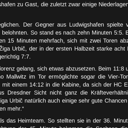
shafen zu Gast, die zuletzt zwar einige Niederla
lichen. Der Gegner aus Ludwigshafen spielte vi
 belohnten. So stand es nach zehn Minuten 5:5. B
en 15 Minuten mehrfach, sich mit zwei Toren abz
ga Urbič, der in der ersten Halbzeit starke ach
richtig 7:7.
lorenz gelang, sich etwas abzusetzen. Beim 11:8 un
 Mallwitz im Tor ermöglichte sogar die Vier-To
 mit einem 14:12 in die Kabine, da sich der HC El
us Dresdner Sicht nicht ganz die Kräfteverhältn
iga Urbič natürlich auch einige sehr gute Chancen
hen mehr.“
ls das Heimteam. So stellten sie in der 36. Minu