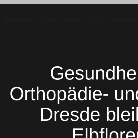
Bundesliga
News
Tickets
Fans
Nachwuch
Gesundhei
Orthopädie- un
Dresde ble
Elbflore