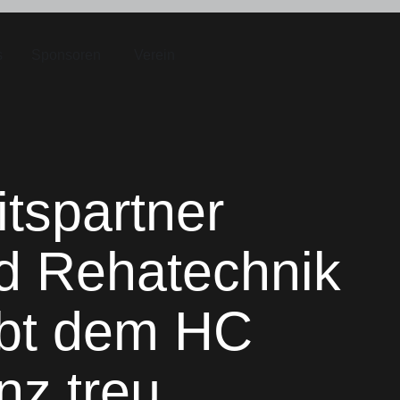
s
Sponsoren
Verein
tspartner
d Rehatechnik
ibt dem HC
nz treu