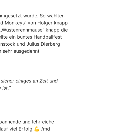
umgesetzt wurde. So wählten
„Bad Monkeys“ von Holger knapp
ie „Wüstenrennmäuse“ knapp die
llte ein buntes Handballfest
nstock und Julius Dierberg
n sehr ausgedehnt
sicher einiges an Zeit und
ist.“
spannende und lehrreiche
auf viel Erfolg 💪 /md