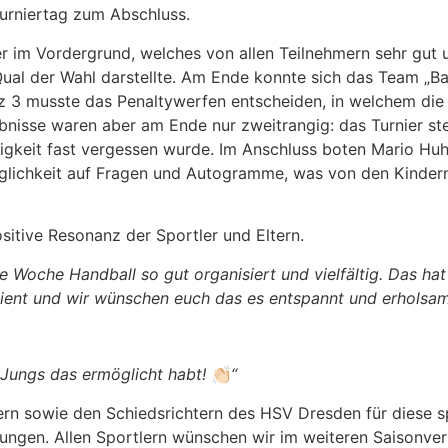
urniertag zum Abschluss.
im Vordergrund, welches von allen Teilnehmern sehr gut 
 Qual der Wahl darstellte. Am Ende konnte sich das Team 
latz 3 musste das Penaltywerfen entscheiden, in welchem d
bnisse waren aber am Ende nur zweitrangig: das Turnier ste
gkeit fast vergessen wurde. Im Anschluss boten Mario Huh
glichkeit auf Fragen und Autogramme, was von den Kinder
sitive Resonanz der Sportler und Eltern.
oche Handball so gut organisiert und vielfältig. Das hat 
ent und wir wünschen euch das es entspannt und erholsam 
n Jungs das ermöglicht habt!
👏🏻
“
ern sowie den Schiedsrichtern des HSV Dresden für diese 
ungen. Allen Sportlern wünschen wir im weiteren Saisonverl