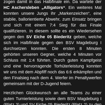
zogen damit in das Halbfinale ein. Da wartete der
HC Aschersleben „Alligators“
. Ein weiteres Mal
konnten unsere Jungs ihr „Markenzeichen“, eine
stabile, ballorientierte Abwehr, zum Einsatz bringen
und sich mit einem 7:4 Sieg für das Finale
qualifizieren. In diesem sollte es ein Wiedersehen
gegen den
SV Eiche 05 Biederitz
geben, welche
sich im Halbfinale gegen den BSV Magdeburg I
durchsetzen konnten. Die ersten 8 Minuten
gehörten unseren Gegner, welche 4 Minuten vor
Schluss mit 1:4 führten. Durch guten Kampfgeist
und eine hervorragende Torhüterleistung konnten
wir uns mit dem Abpfiff noch das 6:6 erkämpfen und
den Finalsieg nach dem 4. Werfer im Penaltywerfen
gemeinsam mit der D-Jugend feiern.
Herzlichen Glückwunsch an alle Teams zu einer
guten Turnierleistung sowie dem BSV Magdeburg I
(Platz 3) und SV Eiche 05 Biederitz (Platz 2) zu den