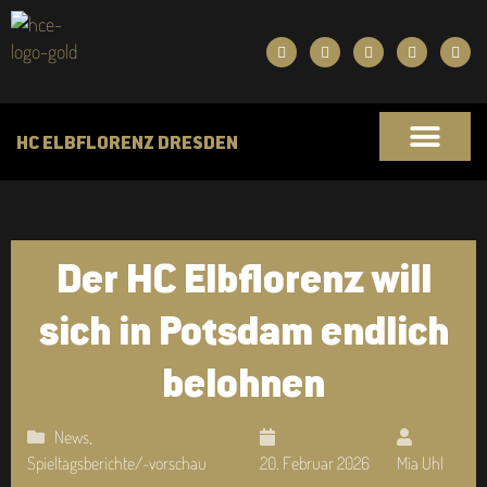
HC ELBFLORENZ DRESDEN
Der HC Elbflorenz will
sich in Potsdam endlich
belohnen
News
,
Spieltagsberichte/-vorschau
20. Februar 2026
Mia Uhl