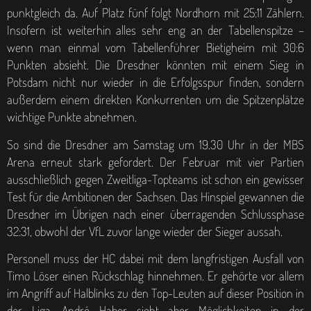
punktgleich da. Auf Platz fünf folgt Nordhorn mit 25:11 Zählern.
Insofern ist weiterhin alles sehr eng an der Tabellenspitze –
wenn man einmal vom Tabellenführer Bietigheim mit 30:6
Punkten absieht. Die Dresdner könnten mit einem Sieg in
Potsdam nicht nur wieder in die Erfolgsspur finden, sondern
außerdem einem direkten Konkurrenten um die Spitzenplätze
wichtige Punkte abnehmen.
So sind die Dresdner am Samstag um 19.30 Uhr in der MBS
Arena erneut stark gefordert. Der Februar mit vier Partien
ausschließlich gegen Zweitliga-Topteams ist schon ein gewisser
Test für die Ambitionen der Sachsen. Das Hinspiel gewannen die
Dresdner im Übrigen nach einer überragenden Schlussphase
32:31, obwohl der VfL zuvor lange wieder der Sieger aussah.
Personell muss der HC dabei mit dem langfristigen Ausfall von
Timo Löser einen Rückschlag hinnehmen. Er gehörte vor allem
im Angriff auf Halblinks zu den Top-Leuten auf dieser Position in
der Liga. André Haber sieht aber Möglichkeiten in der