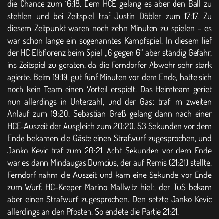
die Chance zum 16:18. Dem HCE gelang es aber den Ball zu
stehlen und bei Zeitspiel traf Justin Döbler zum 17:17. Zu
diesem Zeitpunkt waren noch zehn Minuten zu spielen – es
war schon lange ein sogenanntes Kampfspiel. In diesem lief
der HC Elbflorenz beim Spiel „6 gegen 6“ aber ständig Gefahr,
ins Zeitspiel zu geraten, da die Ferndorfer Abwehr sehr stark
agierte. Beim 19:19, gut fünf Minuten vor dem Ende, hatte sich
noch kein Team einen Vorteil erspielt. Das Heimteam geriet
nun allerdings in Unterzahl, und der Gast traf im zweiten
Anlauf zum 19:20. Sebastian Greß gelang dann nach einer
HCE-Auszeit der Ausgleich zum 20:20. 53 Sekunden vor dem
Ende bekamen die Gäste einen Strafwurf zugesprochen, und
Janko Kevic traf zum 20:21. Acht Sekunden vor dem Ende
war es dann Mindaugas Dumcius, der auf Remis (21:21) stellte.
Ferndorf nahm die Auszeit und kam eine Sekunde vor Ende
zum Wurf. HC-Keeper Marino Mallwitz hielt, der TuS bekam
aber einen Strafwurf zugesprochen. Den setzte Janko Kevic
allerdings an den Pfosten. So endete die Partie 21:21.