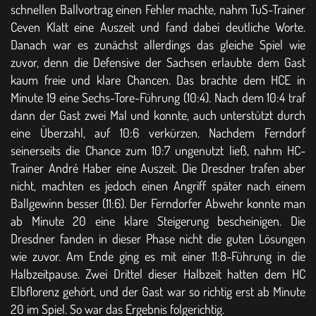
schnellen Ballvortrag einen Fehler machte, nahm TuS-Trainer
Ceven Klatt eine Auszeit und fand dabei deutliche Worte.
Danach war es zunächst allerdings das gleiche Spiel wie
zuvor, denn die Defensive der Sachsen erlaubte dem Gast
kaum freie und klare Chancen. Das brachte dem HCE in
Minute 19 eine Sechs-Tore-Führung (10:4). Nach dem 10:4 traf
dann der Gast zwei Mal und konnte, auch unterstützt durch
eine Überzahl, auf 10:6 verkürzen. Nachdem Ferndorf
seinerseits die Chance zum 10:7 ungenutzt ließ, nahm HC-
Trainer André Haber eine Auszeit. Die Dresdner trafen aber
nicht, machten es jedoch einen Angriff später nach einem
Ballgewinn besser (11:6). Der Ferndorfer Abwehr konnte man
ab Minute 20 eine klare Steigerung bescheinigen. Die
Dresdner fanden in dieser Phase nicht die guten Lösungen
wie zuvor. Am Ende ging es mit einer 11:8-Führung in die
Halbzeitpause. Zwei Drittel dieser Halbzeit hatten dem HC
Elbflorenz gehört, und der Gast war so richtig erst ab Minute
20 im Spiel. So war das Ergebnis folgerichtig.