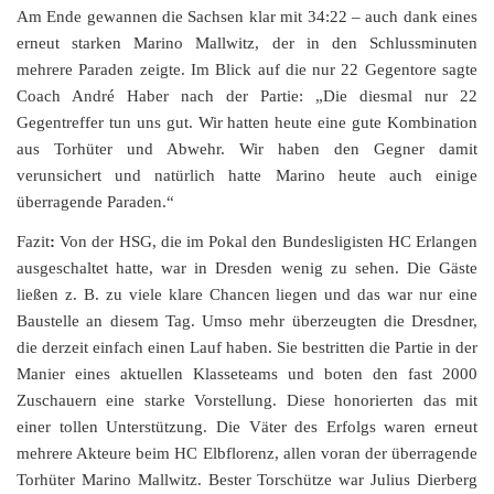
Am Ende gewannen die Sachsen klar mit 34:22 – auch dank eines
erneut starken Marino Mallwitz, der in den Schlussminuten
mehrere Paraden zeigte. Im Blick auf die nur 22 Gegentore sagte
Coach André Haber nach der Partie: „Die diesmal nur 22
Gegentreffer tun uns gut. Wir hatten heute eine gute Kombination
aus Torhüter und Abwehr. Wir haben den Gegner damit
verunsichert und natürlich hatte Marino heute auch einige
überragende Paraden.“
Fazit
:
Von der HSG, die im Pokal den Bundesligisten HC Erlangen
ausgeschaltet hatte, war in Dresden wenig zu sehen. Die Gäste
ließen z. B. zu viele klare Chancen liegen und das war nur eine
Baustelle an diesem Tag. Umso mehr überzeugten die Dresdner,
die derzeit einfach einen Lauf haben. Sie bestritten die Partie in der
Manier eines aktuellen Klasseteams und boten den fast 2000
Zuschauern eine starke Vorstellung. Diese honorierten das mit
einer tollen Unterstützung. Die Väter des Erfolgs waren erneut
mehrere Akteure beim HC Elbflorenz, allen voran der überragende
Torhüter Marino Mallwitz. Bester Torschütze war Julius Dierberg