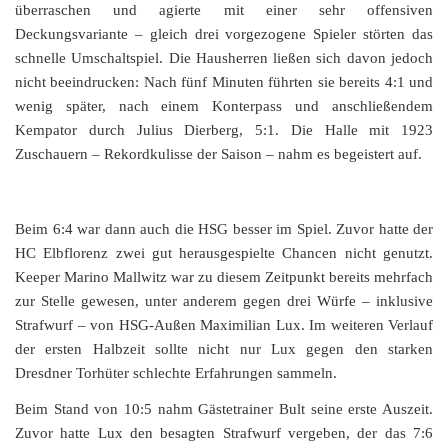
überraschen und agierte mit einer sehr offensiven
Deckungsvariante – gleich drei vorgezogene Spieler störten das
schnelle Umschaltspiel. Die Hausherren ließen sich davon jedoch
nicht beeindrucken: Nach fünf Minuten führten sie bereits 4:1 und
wenig später, nach einem Konterpass und anschließendem
Kempator durch Julius Dierberg, 5:1. Die Halle mit 1923
Zuschauern – Rekordkulisse der Saison – nahm es begeistert auf.
Beim 6:4 war dann auch die HSG besser im Spiel. Zuvor hatte der
HC Elbflorenz zwei gut herausgespielte Chancen nicht genutzt.
Keeper Marino Mallwitz war zu diesem Zeitpunkt bereits mehrfach
zur Stelle gewesen, unter anderem gegen drei Würfe – inklusive
Strafwurf – von HSG-Außen Maximilian Lux. Im weiteren Verlauf
der ersten Halbzeit sollte nicht nur Lux gegen den starken
Dresdner Torhüter schlechte Erfahrungen sammeln.
Beim Stand von 10:5 nahm Gästetrainer Bult seine erste Auszeit.
Zuvor hatte Lux den besagten Strafwurf vergeben, der das 7:6