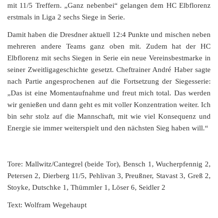
mit 11/5 Treffern. „Ganz nebenbei“ gelangen dem HC Elbflorenz
erstmals in Liga 2 sechs Siege in Serie.
Damit haben die Dresdner aktuell 12:4 Punkte und mischen neben
mehreren andere Teams ganz oben mit. Zudem hat der HC
Elbflorenz mit sechs Siegen in Serie ein neue Vereinsbestmarke in
seiner Zweitligageschichte gesetzt. Cheftrainer André Haber sagte
nach Partie angesprochenen auf die Fortsetzung der Siegesserie:
„Das ist eine Momentaufnahme und freut mich total. Das werden
wir genießen und dann geht es mit voller Konzentration weiter. Ich
bin sehr stolz auf die Mannschaft, mit wie viel Konsequenz und
Energie sie immer weiterspielt und den nächsten Sieg haben will.“
Tore: Mallwitz/Cantegrel (beide Tor), Bensch 1, Wucherpfennig 2,
Petersen 2, Dierberg 11/5, Pehlivan 3, Preußner, Stavast 3, Greß 2,
Stoyke, Dutschke 1, Thümmler 1, Löser 6, Seidler 2
Text: Wolfram Wegehaupt