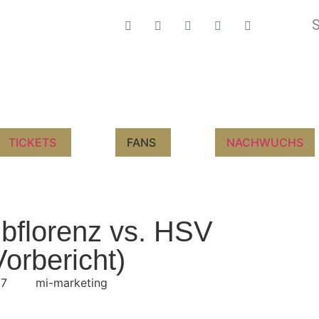
TICKETS
FANS
NACHWUCHS
lbflorenz vs. HSV
orbericht)
17
mi-marketing