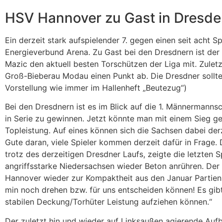
HSV Hannover zu Gast in Dresd
Ein derzeit stark aufspielender 7. gegen einen seit acht 
Energieverbund Arena. Zu Gast bei den Dresdnern ist der 
Mazic den aktuell besten Torschützen der Liga mit. Zulet
Groß-Bieberau Modau einen Punkt ab. Die Dresdner sollten
Vorstellung wie immer im Hallenheft „Beutezug“)
Bei den Dresdnern ist es im Blick auf die 1. Männermannsc
in Serie zu gewinnen. Jetzt könnte man mit einem Sieg g
Topleistung. Auf eines können sich die Sachsen dabei derz
Gute daran, viele Spieler kommen derzeit dafür in Frage.
trotz des derzeitigen Dresdner Laufs, zeigte die letzten 
angriffsstarke Niedersachsen wieder Beton anrühren. Der 
Hannover wieder zur Kompaktheit aus den Januar Partien zur
min noch drehen bzw. für uns entscheiden können! Es gibt
stabilen Deckung/Torhüter Leistung aufziehen können.“
Der zuletzt hin und wieder auf Linksaußen agierende Aufb