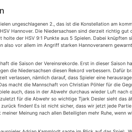
en
Spielen ungeschlagenen 2., das ist die Konstellation am ko
HSV Hannover. Die Niedersachsen sind derzeit richtig gut 
zt holte der HSV 9:1 Punkte aus 5 Spielen. Dabei knüpften 
 also vor allem im Angriff starken Hannoveranern gewarnt 
haft die Saison der Vereinsrekorde. Erst in dieser Saison h
egen die Niedersachsen diesen Rekord verbessern. Dafür br
eit verlassen, nämlich darauf, dass Spieler eine herausrag
 Das macht die Mannschaft von Christian Pöhler für die Ge
Spiele auch, dass in der Abwehr durchaus wieder Luft nach o
zuletzt für die Abwehr so wichtige Tjark Desler sieht das 
ück finden! Es ist nicht sicher, dass wir jetzt jede Partie 
 meiner Meinung nach allen Beteiligten mehr Ruhe, wenn wir
auspieler Adrian Kammlodt sagte im Blick auf das Spiel: „W