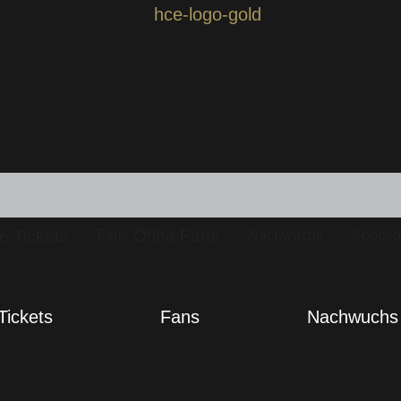
e Tickets
Öffne Fans
Fans
Nachwuchs
Sponso
Tickets
Fans
Nachwuchs