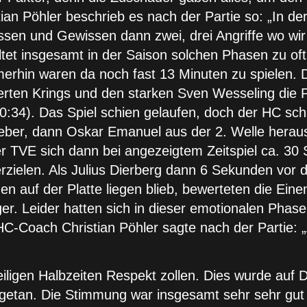
n Pöhler beschrieb es nach der Partie so: „In der
sen und Gewissen dann zwei, drei Angriffe wo wir
tet insgesamt in der Saison solchen Phasen zu oft
rhin waren da noch fast 13 Minuten zu spielen. D
ten Krings und den starken Sven Wesseling die P
0:34). Das Spiel schien gelaufen, doch der HC schaf
 Heber, dann Oskar Emanuel aus der 2. Welle herau
r TVE sich dann bei angezeigtem Zeitspiel ca. 3
erzielen. Als Julius Dierberg dann 6 Sekunden vor 
n auf der Platte liegen blieb, bewerteten die Ein
er. Leider hatten sich in dieser emotionalen Phase
HC-Coach Christian Pöhler sagte nach der Partie: 
iligen Halbzeiten Respekt zollen. Dies wurde auf 
getan. Die Stimmung war insgesamt sehr sehr gut 