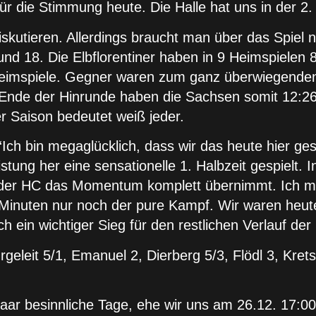
r die Stimmung heute. Die Halle hat uns in der 2. H
diskutieren. Allerdings braucht man über das Spiel
und 18. Die Elbflorentiner haben in 9 Heimspielen
eimspiele. Gegner waren zum ganz überwiegenden 
 Ende der Hinrunde haben die Sachsen somit 12:2
er Saison bedeutet weiß jeder.
Ich bin megaglücklich, dass wir das heute hier ge
tung her eine sensationelle 1. Halbzeit gespielt. In
r HC das Momentum komplett übernimmt. Ich muss 
10 Minuten nur noch der pure Kampf. Wir waren heu
h ein wichtiger Sieg für den restlichen Verlauf der
rgeleit 5/1, Emanuel 2, Dierberg 5/3, Flödl 3, Kre
paar besinnliche Tage, ehe wir uns am 26.12. 17: