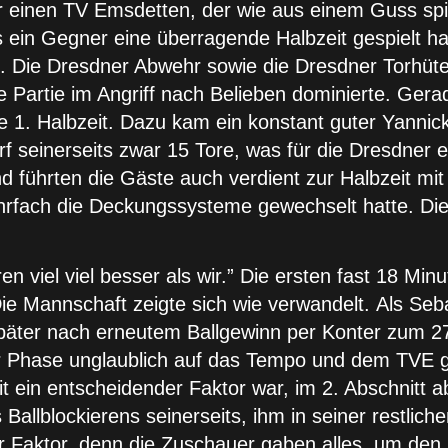
r einen TV Emsdetten, der wie aus einem Guss spie
in Gegner eine überragende Halbzeit gespielt hat.
 Die Dresdner Abwehr sowie die Dresdner Torhüter
Partie im Angriff nach Belieben dominierte. Gera
 1. Halbzeit. Dazu kam ein konstant guter Yannick 
seinerseits zwar 15 Tore, was für die Dresdner ein
 führten die Gäste auch verdient zur Halbzeit mit 
rfach die Deckungssysteme gewechselt hatte. Die
n viel viel besser als wir.” Die ersten fast 18 Min
Die Mannschaft zeigte sich wie verwandelt. Als Se
 später nach erneutem Ballgewinn per Konter zum 
er Phase unglaublich auf das Tempo und dem TVE g
t ein entscheidender Faktor war, im 2. Abschnitt ab
Ballblockierens seinerseits, ihm in seiner restlich
r Faktor, denn die Zuschauer gaben alles, um den H