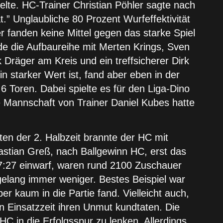
lte. HC-Trainer Christian Pöhler sagte nach
” Unglaubliche 80 Prozent Wurfeffektivität
 fanden keine Mittel gegen das starke Spiel
de die Aufbaureihe mit Merten Krings, Sven
Dräger am Kreis und ein treffsicherer Dirk
 starker Wert ist, fand aber eben in der
6 Toren. Dabei spielte es für den Liga-Dino
 Mannschaft von Trainer Daniel Kubes hatte
uten der 2. Halbzeit brannte der HC mit
bastian Greß, nach Ballgewinn HC, erst das
27:27 einwarf, waren rund 2100 Zuschauer
elang immer weniger. Bestes Beispiel war
er kaum in die Partie fand. Vielleicht auch,
en Einsatzzeit ihren Unmut kundtaten. Die
C in die Erfolgsspur zu lenken. Allerdings