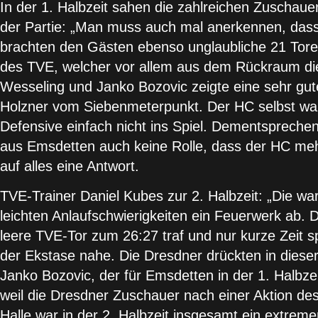
In der 1. Halbzeit sahen die zahlreichen Zuschaue
der Partie: „Man muss auch mal anerkennen, dass e
brachten den Gästen ebenso unglaubliche 21 Tore.
des TVE, welcher vor allem aus dem Rückraum die 
Wesseling und Janko Bozovic zeigte eine sehr gute
Holzner vom Siebenmeterpunkt. Der HC selbst warf 
Defensive einfach nicht ins Spiel. Dementsprechend
aus Emsdetten auch keine Rolle, dass der HC meh
auf alles eine Antwort.
TVE-Trainer Daniel Kubes zur 2. Halbzeit: „Die ware
leichten Anlaufschwierigkeiten ein Feuerwerk ab. 
leere TVE-Tor zum 26:27 traf und nur kurze Zeit
der Ekstase nahe. Die Dresdner drückten in dies
Janko Bozovic, der für Emsdetten in der 1. Halbzei
weil die Dresdner Zuschauer nach einer Aktion des 
Halle war in der 2. Halbzeit insgesamt ein extreme