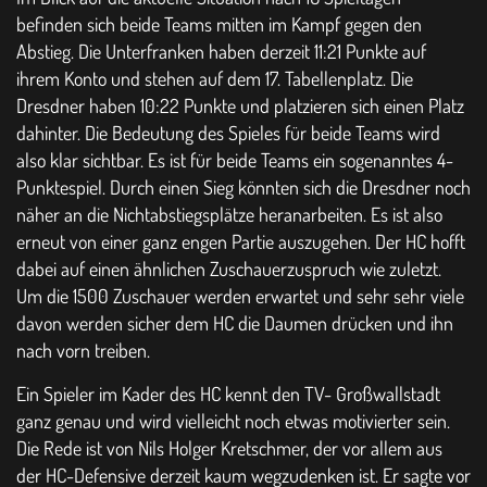
befinden sich beide Teams mitten im Kampf gegen den
Abstieg. Die Unterfranken haben derzeit 11:21 Punkte auf
ihrem Konto und stehen auf dem 17. Tabellenplatz. Die
Dresdner haben 10:22 Punkte und platzieren sich einen Platz
dahinter. Die Bedeutung des Spieles für beide Teams wird
also klar sichtbar. Es ist für beide Teams ein sogenanntes 4-
Punktespiel. Durch einen Sieg könnten sich die Dresdner noch
näher an die Nichtabstiegsplätze heranarbeiten. Es ist also
erneut von einer ganz engen Partie auszugehen. Der HC hofft
dabei auf einen ähnlichen Zuschauerzuspruch wie zuletzt.
Um die 1500 Zuschauer werden erwartet und sehr sehr viele
davon werden sicher dem HC die Daumen drücken und ihn
nach vorn treiben.
Ein Spieler im Kader des HC kennt den TV- Großwallstadt
ganz genau und wird vielleicht noch etwas motivierter sein.
Die Rede ist von Nils Holger Kretschmer, der vor allem aus
der HC-Defensive derzeit kaum wegzudenken ist. Er sagte vor