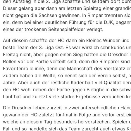
den Aufstieg in die 2. Liga schaffte und seitdem dort durc
Dieser gelang aber dann am letzten Spieltag einer grandio
nicht gegen die Sachsen gewinnen. In Rimpar trennten sic
ein, denn bei einer deutlichen Führung für die DJK, beg
eines der trockenen Seitenspielfelder verlegt.
Auf diesem schaffte der HC dann ein kleines Wunder un
beste Team der 3. Liga Ost. Es war wirklich sehr kurios u
Freitag nicht, aber gegen einen Sieg hätten die Dresdner n
Rollen vor der Partie verteilt sind, denn die Rimparer si
Favoritenrolle inne, denn die Mannschaft des Viertplatzier
Zudem haben die Wölfe, so nennt sich der Verein selbst,
Jahre. Aber auch der restliche Kader hält viel Qualität be
den HC wohl neben der Partie gegen Bietigheim die schwe
Lauf hat und zuletzt viele starke Ergebnisse verbuchen k
Die Dresdner leben zurzeit in zwei unterschiedlichen Han
gewann der HC zuletzt fünfmal in Folge und verlor erst ei
welche an diesem Tag besonders hervorstechen. Spieler di
Fall und so handelte sich das Team zurecht auch etwas Kr