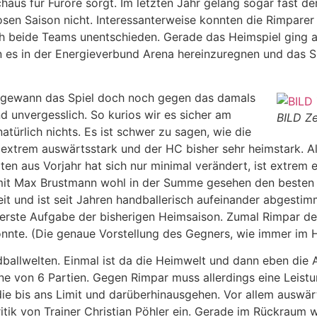
haus für Furore sorgt. Im letzten Jahr gelang sogar fast der 
sen Saison nicht. Interessanterweise konnten die Rimparer 
h beide Teams unentschieden. Gerade das Heimspiel ging al
ann es in der Energieverbund Arena hereinzuregnen und das 
d gewann das Spiel doch noch gegen das damals
nd unvergesslich. So kurios wir es sicher am
BILD Ze
atürlich nichts. Es ist schwer zu sagen, wie die
nd extrem auswärtsstark und der HC bisher sehr heimstark. A
ten aus Vorjahr hat sich nur minimal verändert, ist extrem e
 mit Max Brustmann wohl in der Summe gesehen den besten 
reit und ist seit Jahren handballerisch aufeinander abgestim
rste Aufgabe der bisherigen Heimsaison. Zumal Rimpar der
onnte. (Die genaue Vorstellung des Gegners, wie immer im H
dballwelten. Einmal ist da die Heimwelt und dann eben die A
ne von 6 Partien. Gegen Rimpar muss allerdings eine Leistun
e bis ans Limit und darüberhinausgehen. Vor allem auswärt
itik von Trainer Christian Pöhler ein. Gerade im Rückraum 